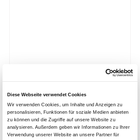
Diese Webseite verwendet Cookies
Wir verwenden Cookies, um Inhalte und Anzeigen zu
Vechline Verlängerungskabel
personalisieren, Funktionen für soziale Medien anbieten
CEE Gegendeutsch 2,5mm²
zu können und die Zugriffe auf unsere Website zu
6,95
€
Enthält 19% MwSt.
zzgl.
Versand
analysieren. Außerdem geben wir Informationen zu Ihrer
Verwendung unserer Website an unsere Partner für
In den Warenkorb
Details