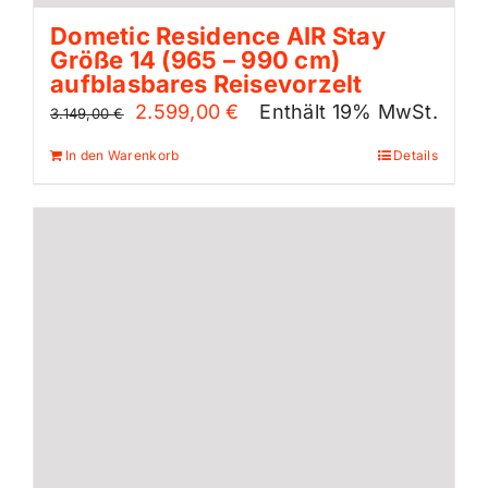
Dometic Residence AIR Stay
Größe 14 (965 – 990 cm)
aufblasbares Reisevorzelt
Ursprünglicher
Aktueller
2.599,00
€
Enthält 19% MwSt.
3.149,00
€
Preis
Preis
In den Warenkorb
Details
war:
ist:
3.149,00 €
2.599,00 €.