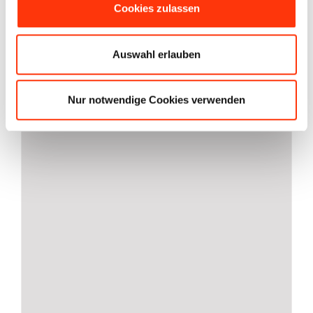
Toilettenpapier THETFORD
Cookies zulassen
Aqua Soft
5,99
€
Enthält 19% MwSt.
zzgl.
Versand
Auswahl erlauben
In den Warenkorb
Details
Nur notwendige Cookies verwenden