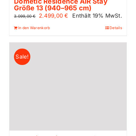
Dometic Residence AIR Stay
Größe 13 (940–965 cm)
Ursprünglicher
Aktueller
2.499,00
€
Enthält 19% MwSt.
3.099,00
€
Preis
Preis
In den Warenkorb
Details
war:
ist:
3.099,00 €
2.499,00 €.
Sale!