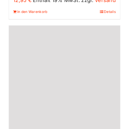
12,95
€
Enthält 19% MwSt.
zzgl.
Versand
In den Warenkorb
Details