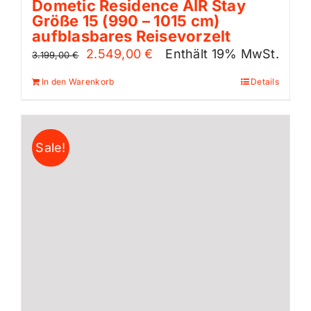
Dometic Residence AIR Stay
Größe 15 (990 – 1015 cm)
aufblasbares Reisevorzelt
Ursprünglicher
Aktueller
2.549,00
€
Enthält 19% MwSt.
3.199,00
€
Preis
Preis
In den Warenkorb
Details
war:
ist:
3.199,00 €
2.549,00 €.
Sale!