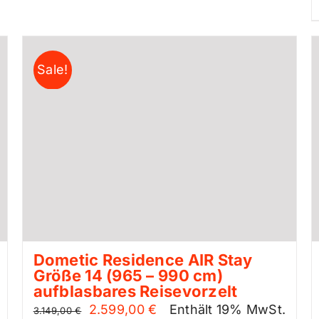
Sale!
Dometic Residence AIR Stay
Größe 14 (965 – 990 cm)
aufblasbares Reisevorzelt
Ursprünglicher
Aktueller
2.599,00
€
Enthält 19% MwSt.
3.149,00
€