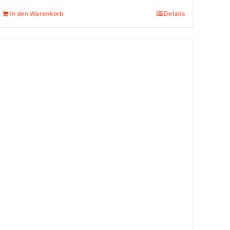
Preis
Preis
In den Warenkorb
Details
war:
ist:
3.199,00 €
2.549,00 €.