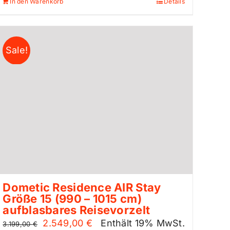
In den Warenkorb
Details
Sale!
Dometic Residence AIR Stay
Größe 15 (990 – 1015 cm)
aufblasbares Reisevorzelt
Ursprünglicher
Aktueller
2.549,00
€
Enthält 19% MwSt.
3.199,00
€