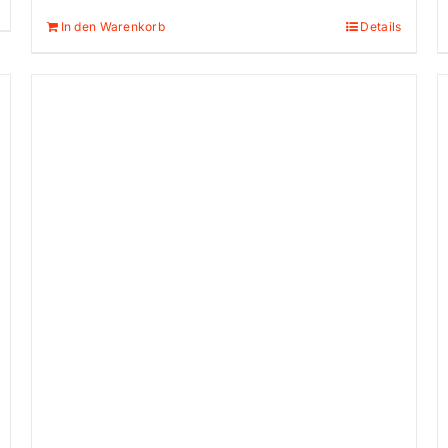
Preis
Preis
In den Warenkorb
Details
war:
ist:
3.149,00 €
2.599,00 €.