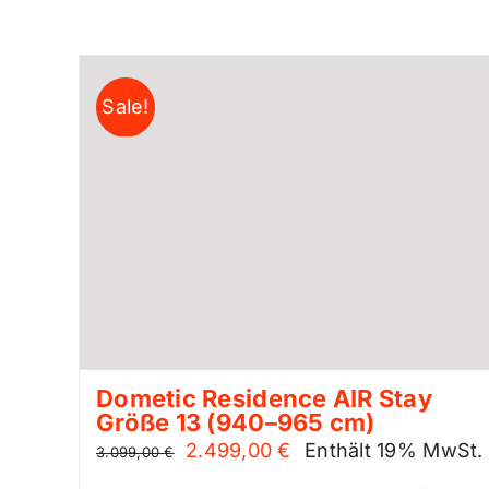
Sale!
Dometic Residence AIR Stay
Größe 13 (940–965 cm)
Ursprünglicher
Aktueller
2.499,00
€
Enthält 19% MwSt.
3.099,00
€
Preis
Preis