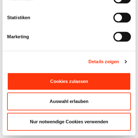
Statistiken
Marketing
Falteimer BRUNNER Drum Fold-
Away schwarz/grau
10,95
€
Enthält 19% MwSt.
zzgl.
Versand
Details zeigen
In den Warenkorb
Details
Cookies zulassen
Auswahl erlauben
Nur notwendige Cookies verwenden