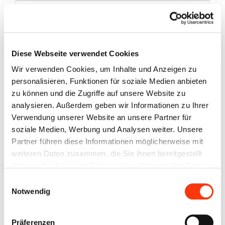
Dometic Residence AIR Stay
Größe 15 (990 – 1015 cm)
aufblasbares Reisevorzelt
Ursprünglicher
Aktueller
2.549,00
€
Enthält 19% MwSt.
3.199,00
€
Diese Webseite verwendet Cookies
Preis
Preis
Wir verwenden Cookies, um Inhalte und Anzeigen zu
In den Warenkorb
Details
war:
ist:
personalisieren, Funktionen für soziale Medien anbieten
3.199,00 €
2.549,00 €.
zu können und die Zugriffe auf unsere Website zu
analysieren. Außerdem geben wir Informationen zu Ihrer
Verwendung unserer Website an unsere Partner für
soziale Medien, Werbung und Analysen weiter. Unsere
Partner führen diese Informationen möglicherweise mit
weiteren Daten zusammen, die Sie ihnen bereitgestellt
haben oder die sie im Rahmen Ihrer Nutzung der Dienste
gesammelt haben. Sie geben Einwilligung zu unseren
Einwilligungsauswahl
Cookies, wenn Sie unsere Webseite weiterhin nutzen.
Notwendig
Präferenzen