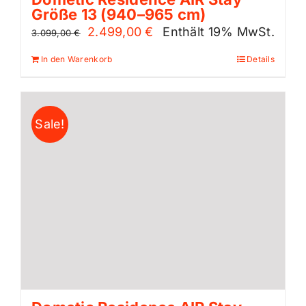
Größe 13 (940–965 cm)
Ursprünglicher
Aktueller
2.499,00
€
Enthält 19% MwSt.
3.099,00
€
Preis
Preis
In den Warenkorb
Details
war:
ist:
3.099,00 €
2.499,00 €.
Sale!