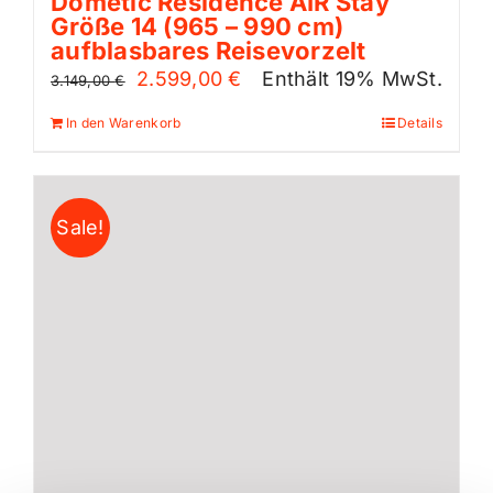
Dometic Residence AIR Stay
Größe 14 (965 – 990 cm)
aufblasbares Reisevorzelt
Ursprünglicher
Aktueller
2.599,00
€
Enthält 19% MwSt.
3.149,00
€
Preis
Preis
In den Warenkorb
Details
war:
ist:
3.149,00 €
2.599,00 €.
Sale!