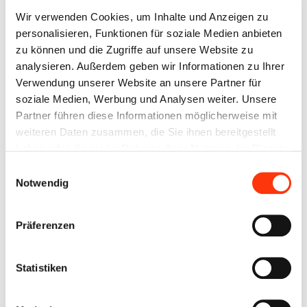
Wir verwenden Cookies, um Inhalte und Anzeigen zu
personalisieren, Funktionen für soziale Medien anbieten
zu können und die Zugriffe auf unsere Website zu
analysieren. Außerdem geben wir Informationen zu Ihrer
Verwendung unserer Website an unsere Partner für
ETRUSCO T5900FB
soziale Medien, Werbung und Analysen weiter. Unsere
99,00
€
Enthält 19% MwSt.
Partner führen diese Informationen möglicherweise mit
weiteren Daten zusammen, die Sie ihnen bereitgestellt
In den Warenkorb
Details
haben oder die sie im Rahmen Ihrer Nutzung der Dienste
gesammelt haben. Sie geben Einwilligung zu unseren
Einwilligungsauswahl
Cookies, wenn Sie unsere Webseite weiterhin nutzen.
Notwendig
Präferenzen
Statistiken