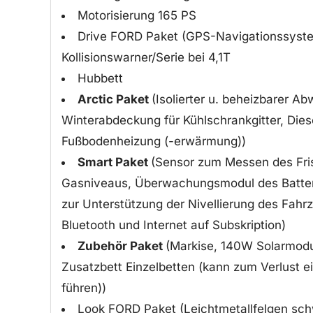
Motorisierung 165 PS
Drive FORD Paket (GPS-Navigationssyste
Kollisionswarner/Serie bei 4,1T
Hubbett
Arctic Paket
(Isolierter u. beheizbarer A
Winterabdeckung für Kühlschrankgitter, Diese
Fußbodenheizung (-erwärmung))
Smart Paket
(Sensor zum Messen des Fr
Gasniveaus, Überwachungsmodul des Batter
zur Unterstützung der Nivellierung des Fah
Bluetooth und Internet auf Subskription)
Zubehör Paket
(Markise, 140W Solarmodul
Zusatzbett Einzelbetten (kann zum Verlust e
führen))
Look FORD Paket (Leichtmetallfelgen sch