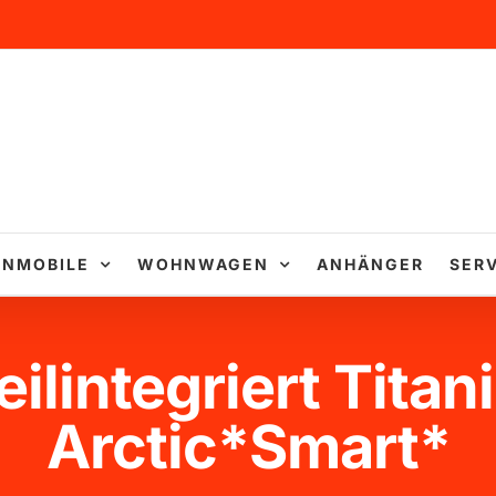
NMOBILE
WOHNWAGEN
ANHÄNGER
SERV
ilintegriert Titan
Arctic*Smart*