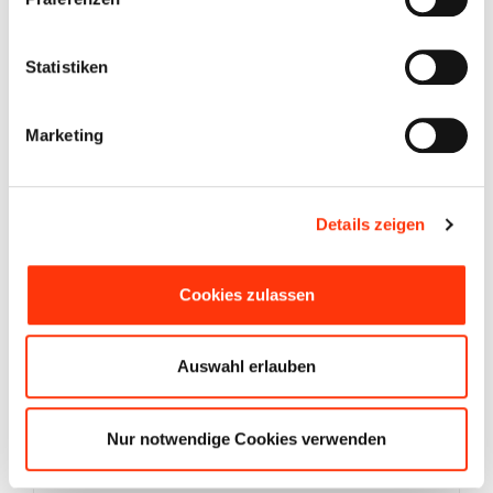
ANGEBOT ANFRAGEN
Statistiken
Marketing
Technische Daten
Modell
LMC Sassino 470K
Details zeigen
ca. 715 x 213 x 265
Maße außen
(L/B/H)
cm
Cookies zulassen
Zul.
1.500 kg
Gesamtgewicht
Auswahl erlauben
Zuladung
ca. 475 kg
Schlafplätze
2-4
Nur notwendige Cookies verwenden
Führerschein
Klasse BE