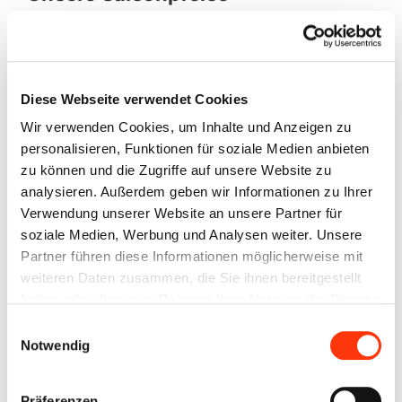
Frühjahr: 69 € / Tag *
(Apr – Mai)
Sommer: 79 € / Tag *
(Jun – Aug)
Diese Webseite verwendet Cookies
Herbst: 69 € / Tag *
Wir verwenden Cookies, um Inhalte und Anzeigen zu
(Sep – Okt)
personalisieren, Funktionen für soziale Medien anbieten
* zzgl. einmalig 159€ Servicepauschale
zu können und die Zugriffe auf unsere Website zu
analysieren. Außerdem geben wir Informationen zu Ihrer
*Servicepauschale: 1x Gasflasche,
Verwendung unserer Website an unsere Partner für
soziale Medien, Werbung und Analysen weiter. Unsere
Anschlusskabel + Adapter, Chemie +
Partner führen diese Informationen möglicherweise mit
Toilettenpapier, Besen & Kehrblech,
weiteren Daten zusammen, die Sie ihnen bereitgestellt
Auffahrkeile, Gießkanne & Einweisung
haben oder die sie im Rahmen Ihrer Nutzung der Dienste
gesammelt haben. Sie geben Einwilligung zu unseren
Einwilligungsauswahl
Cookies, wenn Sie unsere Webseite weiterhin nutzen.
Notwendig
JETZT BUCHEN
Präferenzen