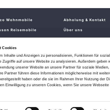
sco Wohnmobile
Abholung & Kontakt
sson Reisemobile
Über uns
Wohnmobile &
Stellenangebote
wagen
t Cookies
FAQ
 Inhalte und Anzeigen zu personalisieren, Funktionen für sozia
ckeman Wohnwagen
e Zugriffe auf unsere Website zu analysieren. Außerdem geben w
velair Wohnwagen
rwendung unserer Website an unsere Partner für soziale Medien
re Partner führen diese Informationen möglicherweise mit weite
ereitgestellt haben oder die sie im Rahmen Ihrer Nutzung der D
n Einwilligung zu unseren Cookies, wenn Sie unsere Webseite 