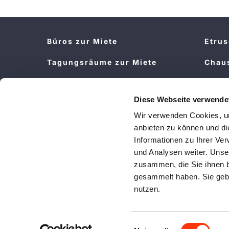
Büros zur Miete
Etru
Tagungsräume zur Miete
Chau
Rädereinlagerung
LMC 
Wohn
Diese Webseite verwende
Stellplätze
Wir verwenden Cookies, um
Ster
anbieten zu können und di
Cara
Informationen zu Ihrer Ve
und Analysen weiter. Unse
zusammen, die Sie ihnen b
gesammelt haben. Sie gebe
nutzen.
© B Moved | Design von
Fiebak Medien
Einwilligungsauswahl