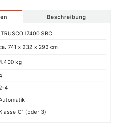
ten
Beschreibung
TRUSCO I7400 SBC
. 741 x 232 x 293 cm
.400 kg
4
-4
utomatik
asse C1 (oder 3)