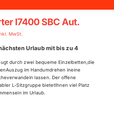
rter I7400 SBC Aut.
inkl. MwSt.
nächsten Urlaub mit bis zu 4
ugt durch zwei bequeme Einzelbetten,die
einenAuszug im Handumdrehen ineine
cheverwandeln lassen. Der offene
ler L-Sitzgruppe bietetIhnen viel Platz
mmensein im Urlaub.