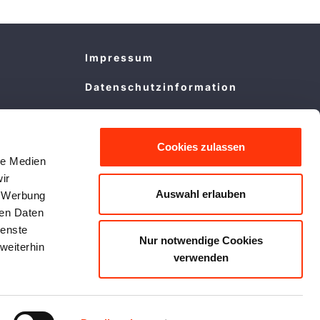
Impressum
Datenschutzinformation
Cookie Policy
Allgemeine
Cookies zulassen
le Medien
Vermietbedingungen
ir
Rechtliche Hinweise
Auswahl erlauben
, Werbung
ren Daten
Camping Reiseschutz
ienste
Nur notwendige Cookies
weiterhin
verwenden
Facebook
Instagram
WhatsApp