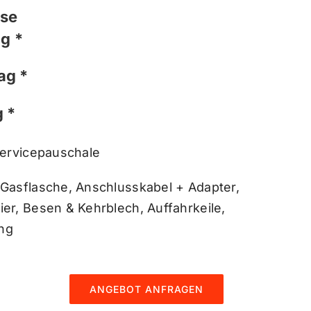
ise
ag *
ag *
g *
Servicepauschale
 Gasflasche, Anschlusskabel + Adapter,
er, Besen & Kehrblech, Auffahrkeile,
ng
ANGEBOT ANFRAGEN