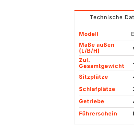
Technische Da
Modell
E
Maße außen
ca
(L/B/H)
Zul.
4
Gesamtgewicht
Sitzplätze
Schlafplätze
2
Getriebe
A
Führerschein
Kl