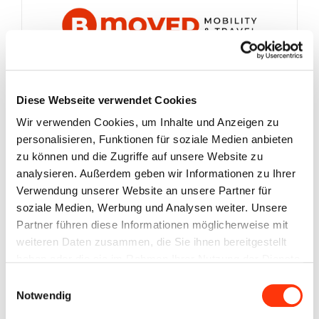
Diese Webseite verwendet Cookies
Wir verwenden Cookies, um Inhalte und Anzeigen zu
personalisieren, Funktionen für soziale Medien anbieten
zu können und die Zugriffe auf unsere Website zu
analysieren. Außerdem geben wir Informationen zu Ihrer
Dachmarkise Thule Omnistor
Verwendung unserer Website an unsere Partner für
6300 400 x 250 cm Tuch Farbe
soziale Medien, Werbung und Analysen weiter. Unsere
Mystic Grey Gehäuse weiß
Partner führen diese Informationen möglicherweise mit
959,00
€
Enthält 19% MwSt.
weiteren Daten zusammen, die Sie ihnen bereitgestellt
haben oder die sie im Rahmen Ihrer Nutzung der Dienste
Details
gesammelt haben. Sie geben Einwilligung zu unseren
Einwilligungsauswahl
Cookies, wenn Sie unsere Webseite weiterhin nutzen.
Notwendig