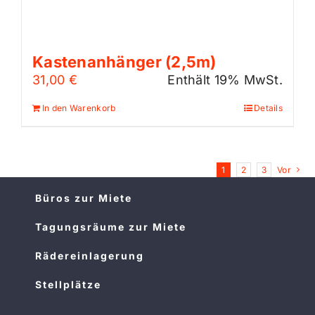
Kastenanhänger (2,5m)
31,00
€
Enthält 19% MwSt.
In den Warenkorb
Details
1
2
3
Vor
Büros zur Miete
Tagungsräume zur Miete
Rädereinlagerung
Stellplätze