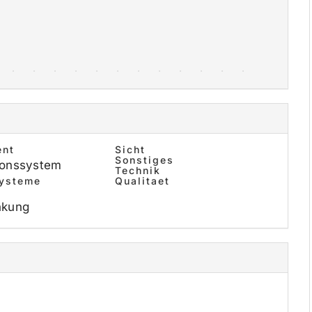
ent
Sicht
Sonstiges
ionssystem
Technik
systeme
Qualitaet
nkung