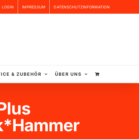
LOGIN
IMPRESSUM
DATENSCHUTZINFORMATION
ICE & ZUBEHÖR
ÜBER UNS
Plus
ck*Hammer