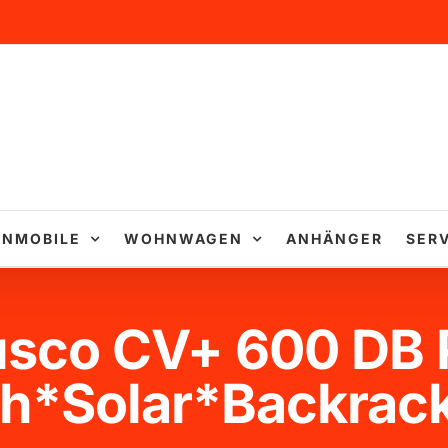
NMOBILE
WOHNWAGEN
ANHÄNGER
SERV
usco CV+ 600 DB 
ch*Solar*Backra