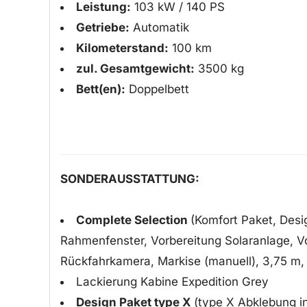
Leistung:
103 kW / 140 PS
Getriebe:
Automatik
Kilometerstand:
100 km
zul. Gesamtgewicht:
3500 kg
Bett(en):
Doppelbett
SONDERAUSSTATTUNG:
Complete Selection
(Komfort Paket, Desi
Rahmenfenster, Vorbereitung Solaranlage, V
Rückfahrkamera, Markise (manuell), 3,75 m, 
Lackierung Kabine Expedition Grey
Design Paket type X
(type X Abklebung i