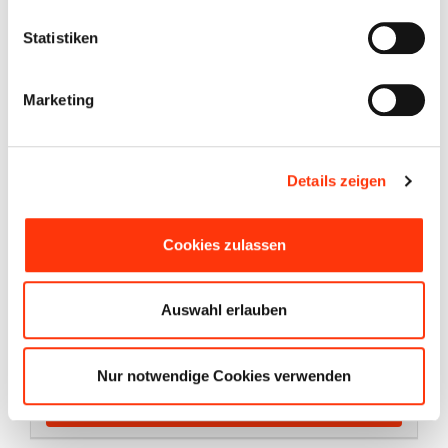
5.797 € (Netto)
|
MwSt. ausweisbar
Statistiken
19,00% MwSt.
Marketing
Neufahrzeug
Dreiseitenkipper
Details zeigen
km
kW / 0
Cookies zulassen
Auswahl erlauben
Angebotsnummer:
Nur notwendige Cookies verwenden
Exposé [PDF]