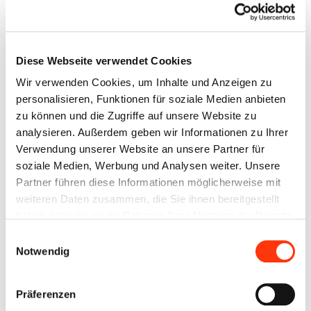
verfügbare Neu- und Gebrauchtfahrzeuge.
Als Vertriebs- und Servicepartner der Marke
Saris
verfügen wir zudem über e
Diese Webseite verwendet Cookies
Wir verwenden Cookies, um Inhalte und Anzeigen zu
personalisieren, Funktionen für soziale Medien anbieten
zu können und die Zugriffe auf unsere Website zu
Finanzierung / Leasing
analysieren. Außerdem geben wir Informationen zu Ihrer
Verwendung unserer Website an unsere Partner für
Fragen Sie nach unseren Finanzierungs- /
soziale Medien, Werbung und Analysen weiter. Unsere
Leasingangeboten. Gerne nehmen wir
Partner führen diese Informationen möglicherweise mit
Ihren Gebrauchten in Zahlung.
weiteren Daten zusammen, die Sie ihnen bereitgestellt
haben oder die sie im Rahmen Ihrer Nutzung der Dienste
gesammelt haben. Sie geben Einwilligung zu unseren
Einwilligungsauswahl
Cookies, wenn Sie unsere Webseite weiterhin nutzen.
Notwendig
Schnellinformation
Präferenzen
6.899 €