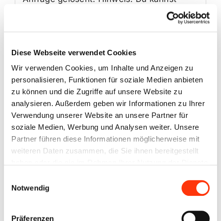
deine Einwilligung jederzeit für die Zukunft
per E-Mail an info@bmoved.biz
widerrufen.
Diese Webseite verwendet Cookies
Wir verwenden Cookies, um Inhalte und Anzeigen zu
Akzeptieren
personalisieren, Funktionen für soziale Medien anbieten
zu können und die Zugriffe auf unsere Website zu
analysieren. Außerdem geben wir Informationen zu Ihrer
SENDEN
Verwendung unserer Website an unsere Partner für
soziale Medien, Werbung und Analysen weiter. Unsere
Partner führen diese Informationen möglicherweise mit
weiteren Daten zusammen, die Sie ihnen bereitgestellt
haben oder die sie im Rahmen Ihrer Nutzung der Dienste
gesammelt haben. Sie geben Einwilligung zu unseren
Umwelt & Normen*
Einwilligungsauswahl
Cookies, wenn Sie unsere Webseite weiterhin nutzen.
Notwendig
Kraftstoffverbrauch *
Präferenzen