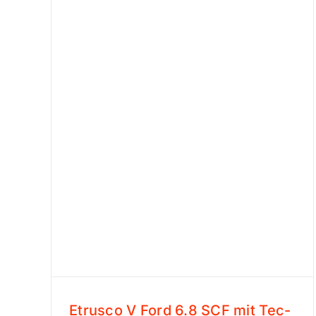
Etrusco V Ford 6.8 SCF mit Tec-
Paket ! Complete Selectio
Etrusco V Ford 6.8 SCF mit Tec-