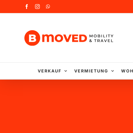
Zum
Facebook
Instagram
WhatsApp
Inhalt
springen
VERKAUF
VERMIETUNG
WOH