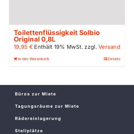
Toilettenflüssigkeit Solbio
Original 0,8L
19,95
€
Enthält 19% MwSt.
zzgl.
Versand
In den Warenkorb
Details
Büros zur Miete
Tagungsräume zur Miete
Rädereinlagerung
Stellplätze