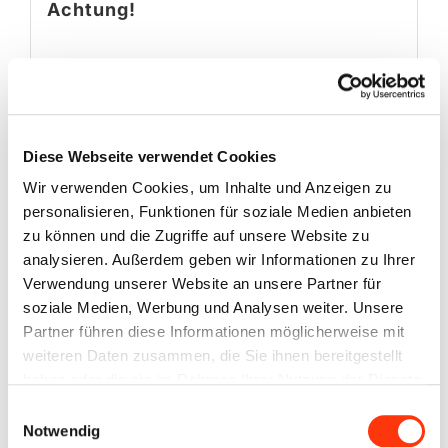
Achtung!
Diese Webseite verwendet Cookies
Wir verwenden Cookies, um Inhalte und Anzeigen zu
H/EUH-Sätze
personalisieren, Funktionen für soziale Medien anbieten
H319
Verursacht schwere
zu können und die Zugriffe auf unsere Website zu
Augenreizung.
analysieren. Außerdem geben wir Informationen zu Ihrer
Verwendung unserer Website an unsere Partner für
soziale Medien, Werbung und Analysen weiter. Unsere
Partner führen diese Informationen möglicherweise mit
weiteren Daten zusammen, die Sie ihnen bereitgestellt
Ähnliche Produkte
haben oder die sie im Rahmen Ihrer Nutzung der Dienste
gesammelt haben. Sie geben Einwilligung zu unseren
Einwilligungsauswahl
Cookies, wenn Sie unsere Webseite weiterhin nutzen.
Notwendig