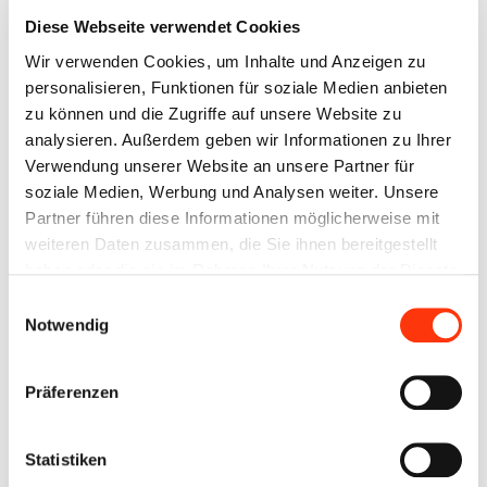
unabhängiger und müsst Euch keine
Diese Webseite verwendet Cookies
Gedanken um eine eingeschränkte
Wir verwenden Cookies, um Inhalte und Anzeigen zu
Fahrzeughöhe auf Campingplätzen,
personalisieren, Funktionen für soziale Medien anbieten
Fähren und viele weitere Möglichkeiten
zu können und die Zugriffe auf unsere Website zu
machen!
analysieren. Außerdem geben wir Informationen zu Ihrer
Verwendung unserer Website an unsere Partner für
Außerdem verfügt der Ford Nugget
soziale Medien, Werbung und Analysen weiter. Unsere
dank der drehbaren Fahrer- und
Partner führen diese Informationen möglicherweise mit
weiteren Daten zusammen, die Sie ihnen bereitgestellt
Beifahrersitze über weitere
haben oder die sie im Rahmen Ihrer Nutzung der Dienste
Sitzmöglichkeiten. So fällt kein
gesammelt haben. Sie geben Einwilligung zu unseren
Einwilligungsauswahl
zusätzlicher Platz im Wohnbereich weg.
Cookies, wenn Sie unsere Webseite weiterhin nutzen.
Notwendig
Ein Teppichboden im Fahrerhaus
verleiht Eurem mobilen Zuhause eine
Präferenzen
Wohnzimmeratmosphäre. In
Kombination mit dem Boden in Echtholz
Statistiken
Optik gelingt ein angenehmer Übergang