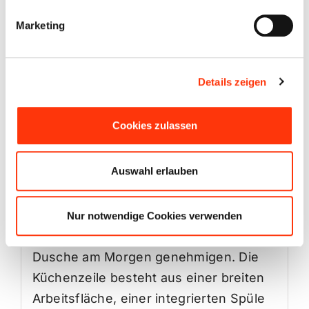
in den Schlaf- und Wohnraum. Darüber
Marketing
hinaus kann die 3er Sitzbank mit
wenigen Handgriffen zu einer weiteren
Liegefläche umgebaut werden.
Details zeigen
In Eurem vorübergehenden Eigenheim
findet sich nun Platz für bis zu 4
Cookies zulassen
Personen.
Auswahl erlauben
Ein 42 Liter Wassertank sorgt für
ausreichend Frischwasser an Board.
Mit der Außendusche am Heck des
Nur notwendige Cookies verwenden
Fahrzeugs könnt Ihr euch so eine
Dusche am Morgen genehmigen. Die
Küchenzeile besteht aus einer breiten
Arbeitsfläche, einer integrierten Spüle