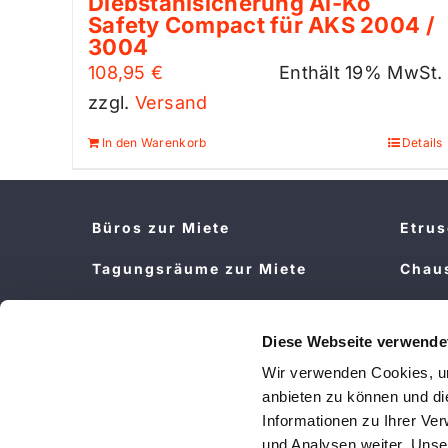
Diebstahlsicherung Al-Ko
Safety Compact für AKS 2004 /
3004
108,95
€
Enthält 19% MwSt.
zzgl.
Versand
In den Warenkorb
Details
Büros zur Miete
Etru
Tagungsräume zur Miete
Chau
Rädereinlagerung
LMC 
Wohn
Diese Webseite verwende
Stellplätze
Wir verwenden Cookies, um
Ster
anbieten zu können und di
Cara
Informationen zu Ihrer Ve
und Analysen weiter. Unse