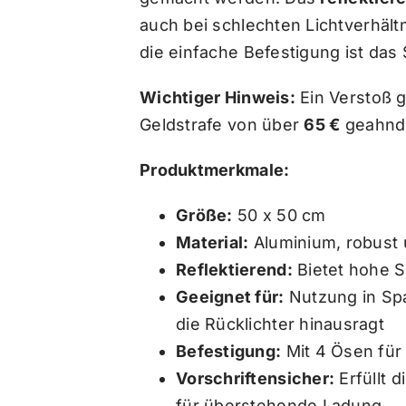
auch bei schlechten Lichtverhältn
die einfache Befestigung ist das 
Wichtiger Hinweis:
Ein Verstoß g
Geldstrafe von über
65 €
geahnd
Produktmerkmale:
Größe:
50 x 50 cm
Material:
Aluminium, robust 
Reflektierend:
Bietet hohe S
Geeignet für:
Nutzung in Spa
die Rücklichter hinausragt
Befestigung:
Mit 4 Ösen für
Vorschriftensicher:
Erfüllt 
für überstehende Ladung