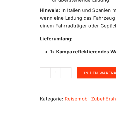
Hinweis:
In Italien und Spanien 
wenn eine Ladung das Fahrzeug üb
einem Fahrradträger oder Gepäc
Lieferumfang:
1x
Kampa reflektierendes W
IN DEN WAREN
Kampa
reflektierendes
Warnschild,
Kategorie:
Reisemobil Zubehörsh
Spanien
und
Italien,