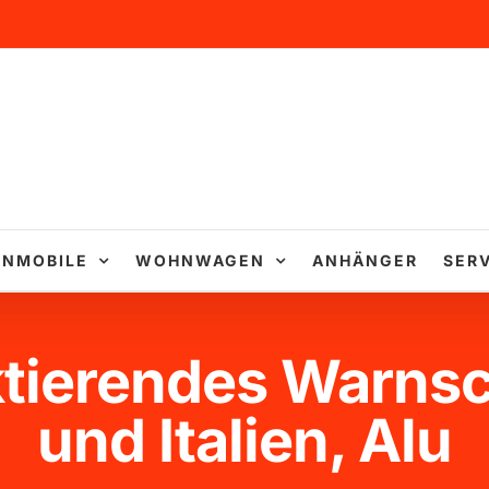
NMOBILE
WOHNWAGEN
ANHÄNGER
SERV
tierendes Warnsc
und Italien, Alu