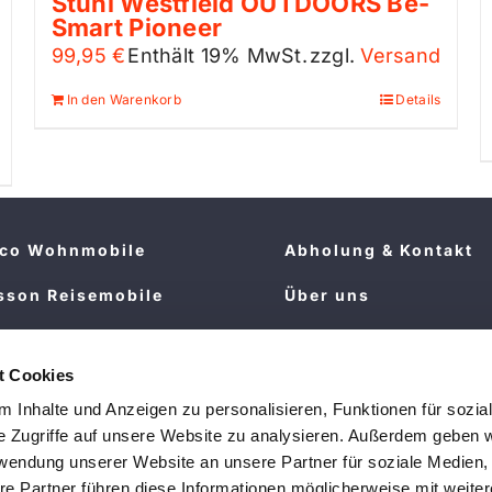
Stuhl Westfield OUTDOORS Be-
Smart Pioneer
99,95
€
Enthält 19% MwSt.
zzgl.
Versand
In den Warenkorb
Details
sco Wohnmobile
Abholung & Kontakt
sson Reisemobile
Über uns
Wohnmobile &
Stellenangebote
wagen
t Cookies
FAQ
 Inhalte und Anzeigen zu personalisieren, Funktionen für sozia
ckeman Wohnwagen
e Zugriffe auf unsere Website zu analysieren. Außerdem geben w
velair Wohnwagen
rwendung unserer Website an unsere Partner für soziale Medien
re Partner führen diese Informationen möglicherweise mit weite