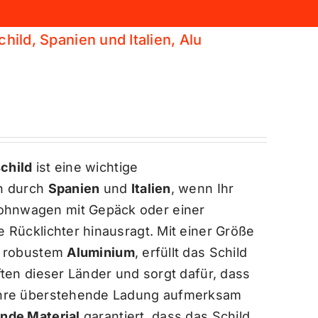
ild, Spanien und Italien, Alu
child
ist eine wichtige
en durch
Spanien
und
Italien
, wenn Ihr
hnwagen mit Gepäck oder einer
 Rücklichter hinausragt. Mit einer Größe
s robustem
Aluminium
, erfüllt das Schild
ften dieser Länder und sorgt dafür, dass
Ihre überstehende Ladung aufmerksam
ende Material
garantiert, dass das Schild