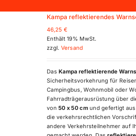
Kampa reflektierendes Warnsch
46,25
€
Enthält 19% MwSt.
zzgl.
Versand
Das
Kampa reflektierende Warns
Sicherheitsvorkehrung für Reis
Campingbus, Wohnmobil oder Wo
Fahrradträgerausrüstung über die
von
50 x 50 cm
und gefertigt au
die verkehrsrechtlichen Vorschri
andere Verkehrsteilnehmer auf 
gemacht werden. Das
reflektier