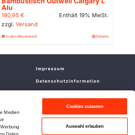
Bambustisch Outwell Calgary L
Alu
180,95
€
Enthält 19% MwSt.
zzgl.
Versand
In den Warenkorb
Details
Impressum
Datenschutzinformation
Cookie Policy
Allgemeine
Cookies zulassen
le Medien
Vermietbedingungen
ir
Rechtliche Hinweise
Auswahl erlauben
, Werbung
ren Daten