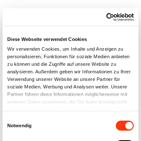
Diese Webseite verwendet Cookies
Wir verwenden Cookies, um Inhalte und Anzeigen zu
personalisieren, Funktionen für soziale Medien anbieten
zu können und die Zugriffe auf unsere Website zu
analysieren. Außerdem geben wir Informationen zu Ihrer
Verwendung unserer Website an unsere Partner für
Schritt 2:
soziale Medien, Werbung und Analysen weiter. Unsere
Partner führen diese Informationen möglicherweise mit
Ein gemütliches Dachzelt – Der
weiteren Daten zusammen, die Sie ihnen bereitgestellt
Schlaf deiner Träume
haben oder die sie im Rahmen Ihrer Nutzung der Dienste
gesammelt haben. Sie geben Einwilligung zu unseren
Die Auswahl an Dachzelten ist
Einwilligungsauswahl
Cookies, wenn Sie unsere Webseite weiterhin nutzen.
Notwendig
riesig. Ihr könnt zwischen Hoch-