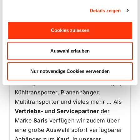
nächsten Urlaub zu machen!
Hier
Details zeigen
kannst du dir einen Eindruck
verschaffen wie es bei uns aussieht.
Cookies zulassen
Mit der Übernahme des Unternehmens
Anhängerspezialist Radermacher zum
Auswahl erlauben
01. Juli 2019
konnten wir unsere
Produktpalette erweitern. Ihr findet bei
Nur notwendige Cookies verwenden
uns in Geilenkirchen eine Flotte aus 20
Anhänger zur Miete: Kasten Anhänger,
Kühltransporter, Plananhänger,
Multitransporter und vieles mehr … Als
Vertriebs- und Servicepartner
der
Marke
Saris
verfügen wir zudem über
eine große Auswahl sofort verfügbarer
Anhänger zum Kauf. In unserer